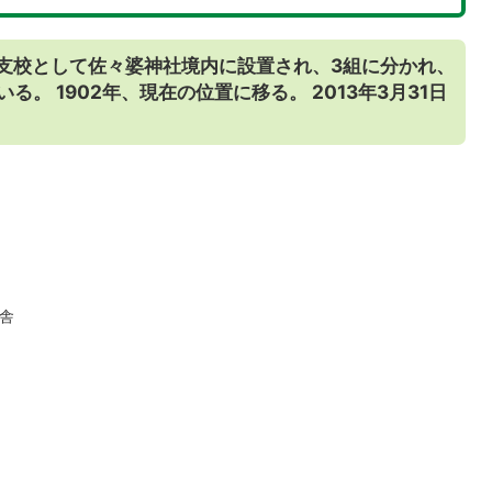
畑支校として佐々婆神社境内に設置され、3組に分かれ、
。 1902年、現在の位置に移る。 2013年3月31日
舎