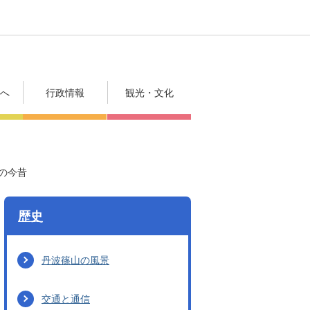
方へ
行政情報
観光・文化
の今昔
歴史
丹波篠山の風景
交通と通信