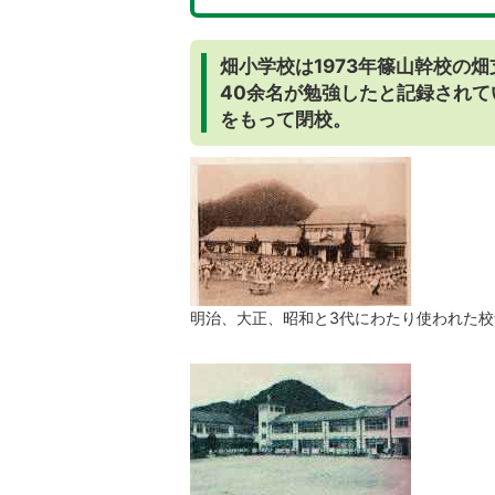
畑小学校は1973年篠山幹校の
40余名が勉強したと記録されている
をもって閉校。
明治、大正、昭和と3代にわたり使われた校