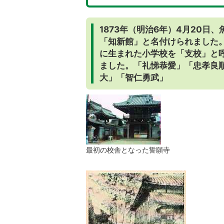
1873年（明治6年）4月20
「知新館」と名付けられました
に生まれた小学校を「支校」と呼
ました。「礼悌恭愛」「忠孝良
大」「智仁勇武」
最初の校舎となった誓願寺