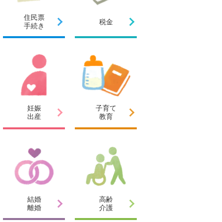
住民票
税金
手続き
妊娠
子育て
出産
教育
結婚
高齢
離婚
介護