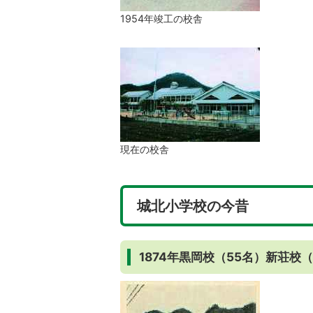
1954年竣工の校舎
現在の校舎
城北小学校の今昔
1874年黒岡校（55名）新荘校（