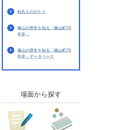
杜氏ものがたり
篠山の歴史を知る「篠山町75
年史」
篠山の歴史を知る「篠山町75
年史」データベース
場面から探す