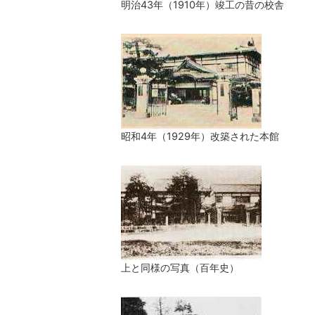
明治43年（1910年）竣工の昔の校舎
昭和4年（1929年）改築された本館
上と同様の写真（百年史）