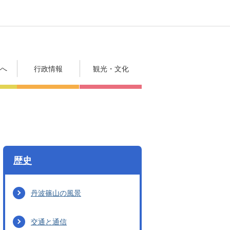
方へ
行政情報
観光・文化
歴史
丹波篠山の風景
交通と通信