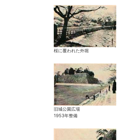
桜に覆われた外堀
旧城公園広場
1953年整備