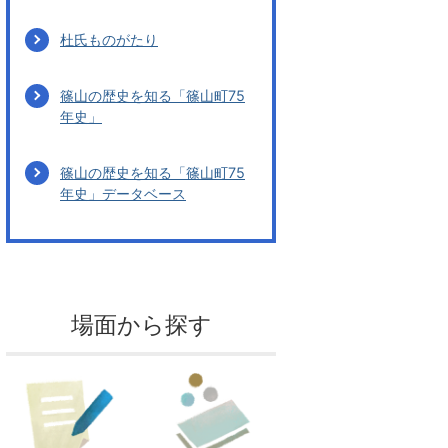
杜氏ものがたり
篠山の歴史を知る「篠山町75
年史」
篠山の歴史を知る「篠山町75
年史」データベース
場面から探す