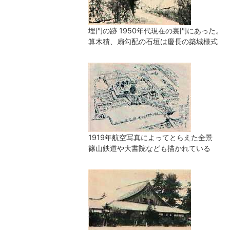
埋門の跡 1950年代現在の裏門にあった。
算木積、扇勾配の石垣は慶長の築城様式
1919年航空写真によってとらえた全景
篠山鉄道や大書院なども描かれている