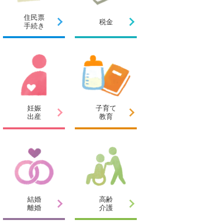
住民票
税金
手続き
妊娠
子育て
出産
教育
結婚
高齢
離婚
介護