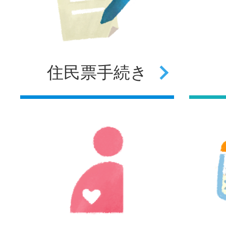
住民票
手続き