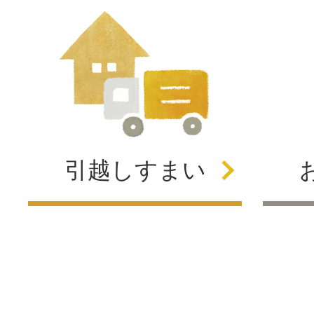
引越し
すまい