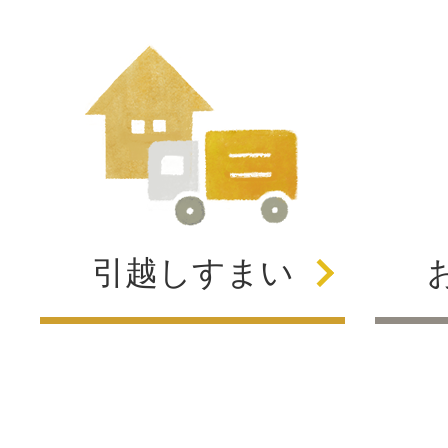
引越し
すまい