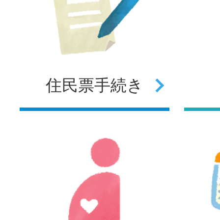
住民票
手続き