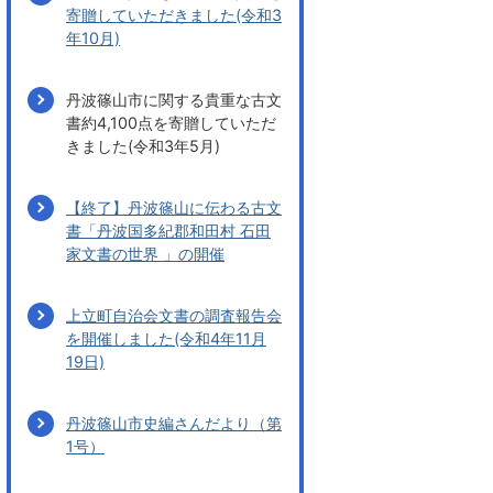
寄贈していただきました(令和3
年10月)
丹波篠山市に関する貴重な古文
書約4,100点を寄贈していただ
きました(令和3年5月)
【終了】丹波篠山に伝わる古文
書「丹波国多紀郡和田村 石田
家文書の世界 」の開催
上立町自治会文書の調査報告会
を開催しました(令和4年11月
19日)
丹波篠山市史編さんだより（第
1号）