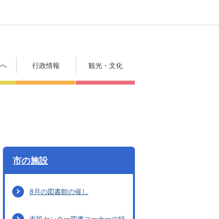
方へ
行政情報
観光・文化
市の施設
8月の図書館の催し
市民センター図書コーナーの特