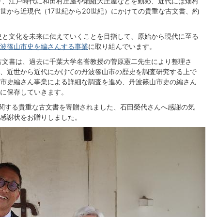
り、江戸時代に和田村庄屋や畑組大庄屋などを勤め、近代には畑村
世から近現代（17世紀から20世紀）にかけての貴重な古文書、約
。
史と文化を未来に伝えていくことを目指して、原始から現代に至る
波篠山市史を編さんする事業
に取り組んでいます。
古文書は、過去に千葉大学名誉教授の菅原憲二先生により整理さ
、近世から近代にかけての丹波篠山市の歴史を調査研究する上で
市史編さん事業による詳細な調査を進め、丹波篠山市史の編さん
に保存していきます。
に関する貴重な古文書を寄贈されました、石田榮代さんへ感謝の気
感謝状をお贈りしました。