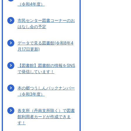
（令和4年度）
市民センター図書コーナーのお
はなし会の予定
データで見る図書館(令和8年4
月17日更新)
【図書館】図書館の情報をSNS
で発信しています！
本の郷つうしんバックナンバー
（令和3年度）
各支所（丹南支所除く）で図書
館利用者カードが作成できま
す！