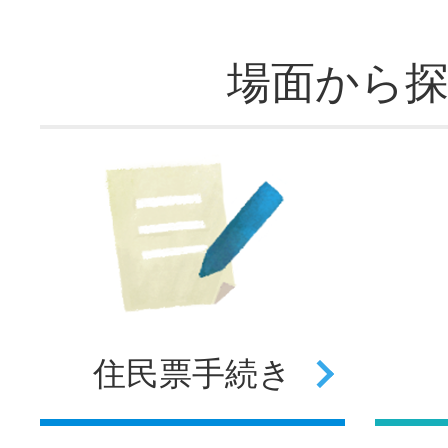
場面から
住民票
手続き