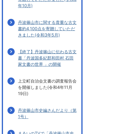
年10月)
丹波篠山市に関する貴重な古文
書約4,100点を寄贈していただ
きました(令和3年5月)
【終了】丹波篠山に伝わる古文
書「丹波国多紀郡和田村 石田
家文書の世界 」の開催
上立町自治会文書の調査報告会
を開催しました(令和4年11月
19日)
丹波篠山市史編さんだより（第
1号）
まるいのTVで「丹波篠山市史