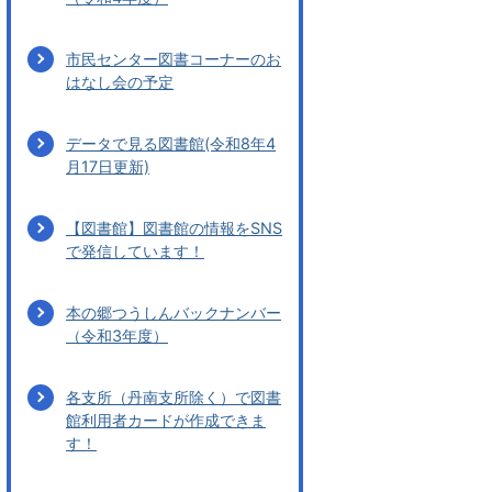
市民センター図書コーナーのお
はなし会の予定
データで見る図書館(令和8年4
月17日更新)
【図書館】図書館の情報をSNS
で発信しています！
本の郷つうしんバックナンバー
（令和3年度）
各支所（丹南支所除く）で図書
館利用者カードが作成できま
す！