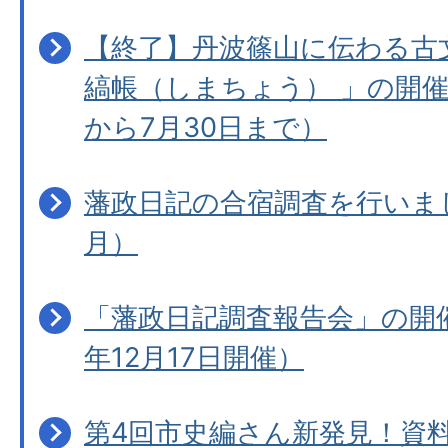
【終了】丹波篠山に伝わる古
縞帳（しまちょう） 」の開催
から7月30日まで）
藩政日記の合宿調査を行いま
月）
「藩政日記調査報告会」の開
年12月17日開催）
第4回市史編さん新発見！資