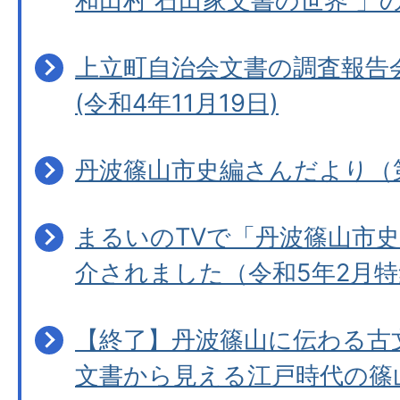
和田村 石田家文書の世界 」
上立町自治会文書の調査報告
(令和4年11月19日)
丹波篠山市史編さんだより（
まるいのTVで「丹波篠山市
介されました（令和5年2月特
【終了】丹波篠山に伝わる古
文書から見える江戸時代の篠