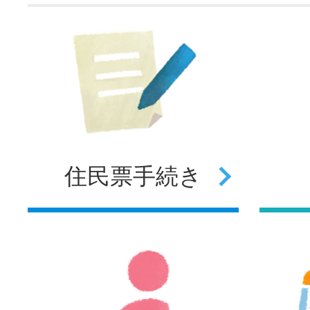
住民票
手続き