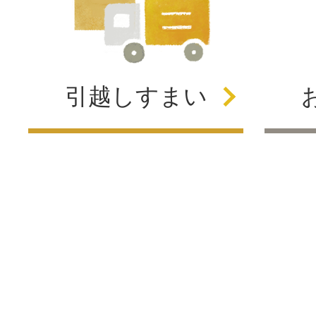
引越し
すまい