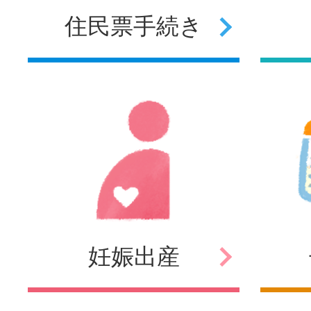
住民票
手続き
妊娠
出産