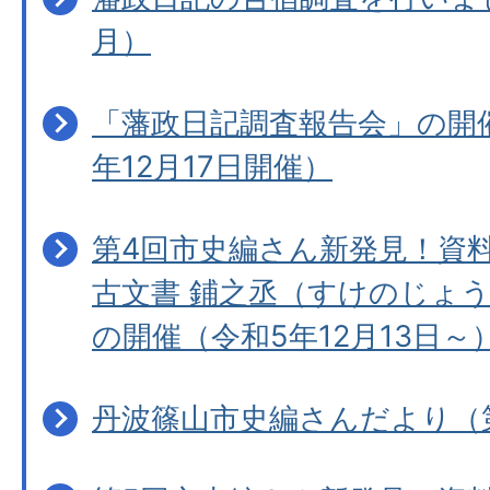
月）
「藩政日記調査報告会」の開
年12月17日開催）
第4回市史編さん新発見！資
古文書 鋪之丞（すけのじょ
の開催（令和5年12月13日～
丹波篠山市史編さんだより（