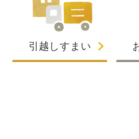
引越し
すまい