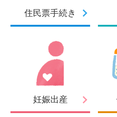
住民票
手続き
妊娠
出産