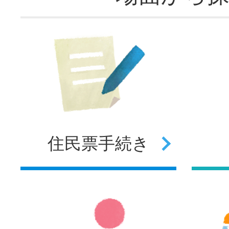
住民票
手続き