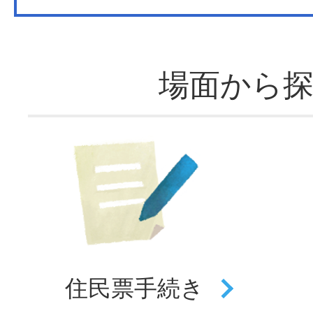
場面から
住民票
手続き