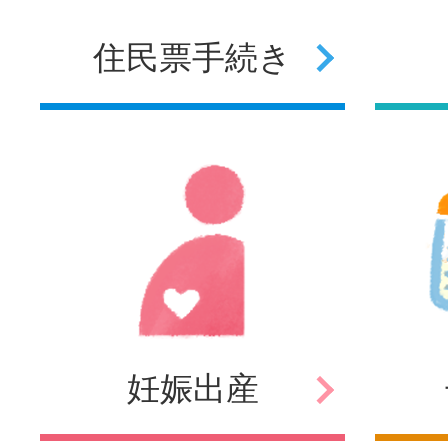
住民票
手続き
妊娠
出産