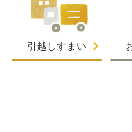
引越し
すまい