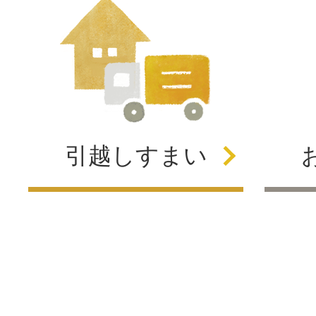
引越し
すまい