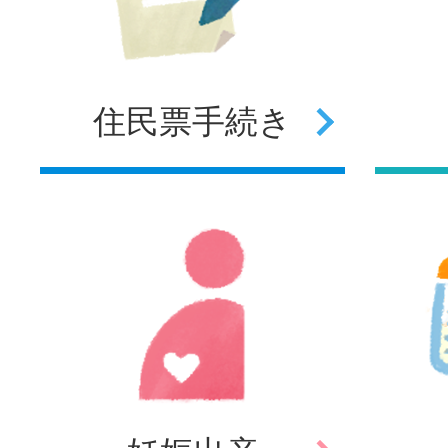
住民票
手続き