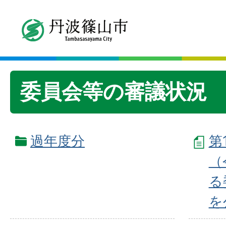
委員会等の審議状況
過年度分
第
（
る
を