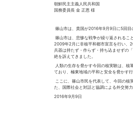
朝鮮民主主義人民共和国
国務委員長 金 正恩 様
篠山市は、貴国が2016年9月9日に5回
篠山市は、悲惨な戦争が繰り返されるこ
2009年2月に非核平和都市宣言を行い、
兵器は持たず・作らず・持ち込ませずの「
絶を訴えてきました。
人類の生存を脅かす今回の核実験は、核
ており、極東地域の平和と安全を脅かす行
ここに、篠山市民を代表して、今回の核
た、国際社会と対話と協調による外交努力
2016年9月9日