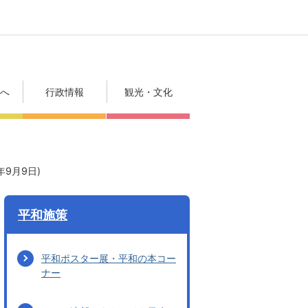
方へ
行政情報
観光・文化
9月9日)
平和施策
平和ポスター展・平和の本コー
ナー