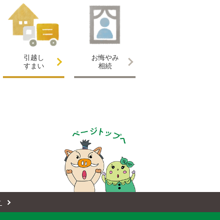
引越し
お悔やみ
すまい
相続
ィ