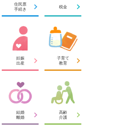
住民票
税金
手続き
妊娠
子育て
出産
教育
結婚
高齢
離婚
介護