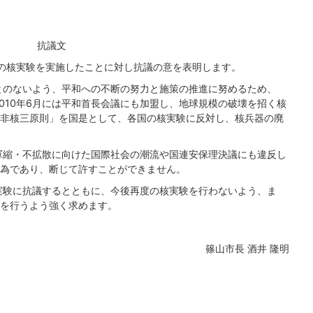
抗議文
目の核実験を実施したことに対し抗議の意を表明します。
とのないよう、平和への不断の努力と施策の推進に努めるため、
2010年6月には平和首長会議にも加盟し、地球規模の破壊を招く核
非核三原則」を国是として、各国の核実験に反対し、核兵器の廃
軍縮・不拡散に向けた国際社会の潮流や国連安保理決議にも違反し
為であり、断じて許すことができません。
実験に抗議するとともに、今後再度の核実験を行わないよう、ま
を行うよう強く求めます。
篠山市長 酒井 隆明