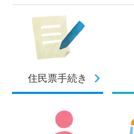
住民票
手続き