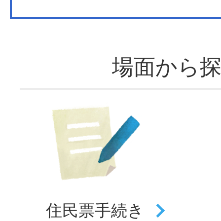
場面から
住民票
手続き