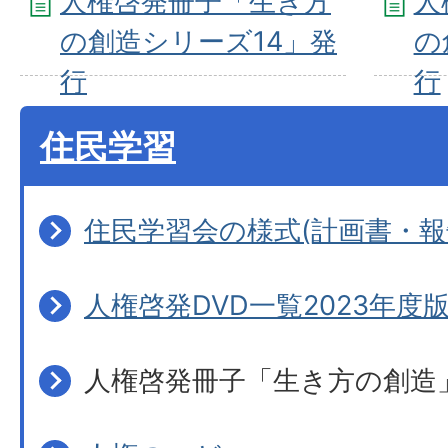
人権啓発冊子「生き方
人
の創造シリーズ14」発
の
行
行
住民学習
住民学習会の様式(計画書・報
人権啓発DVD一覧2023年度
人権啓発冊子「生き方の創造