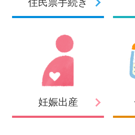
住民票
手続き
妊娠
出産