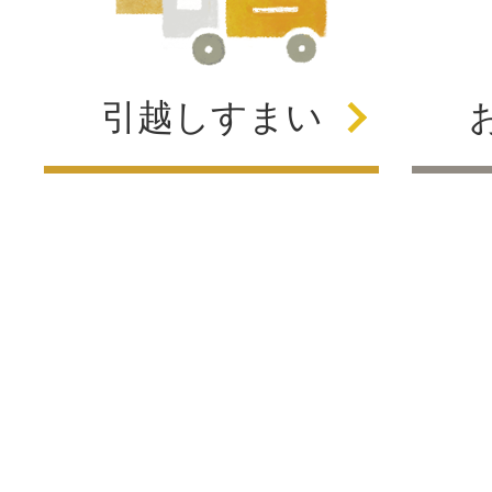
引越し
すまい