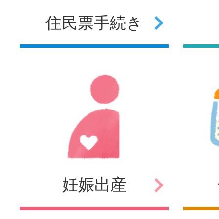
住民票
手続き
妊娠
出産