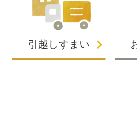
引越し
すまい