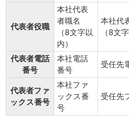
本社代表
者職名
本社代
代表者役職
（8文字以
（8文
内）
代表者電話
本社電話
受任先
番号
番号
本社ファ
代表者ファ
ックス番
受任先
ックス番号
号