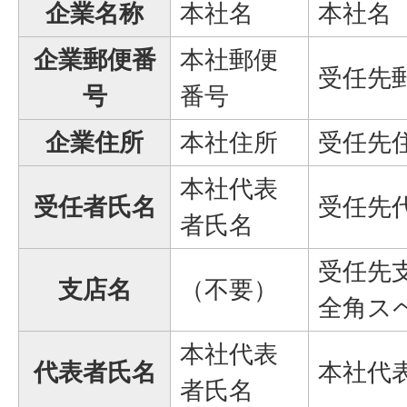
企業名称
本社名
本社名
企業郵便番
本社郵便
受任先
号
番号
企業住所
本社住所
受任先
本社代表
受任者氏名
受任先
者氏名
受任先
支店名
（不要）
全角ス
本社代表
代表者氏名
本社代
者氏名