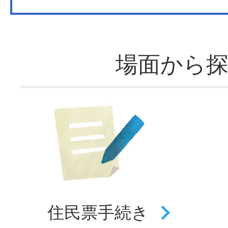
場面から
住民票
手続き