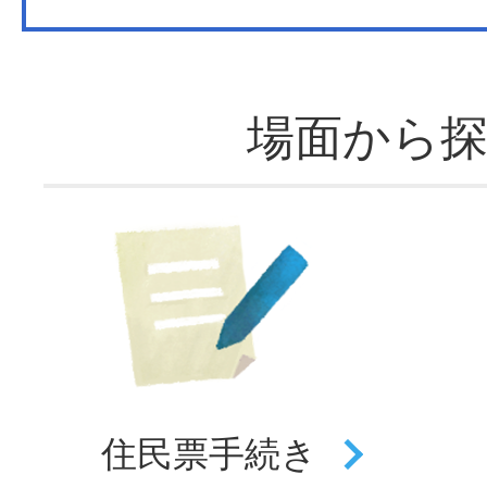
場面から
住民票
手続き