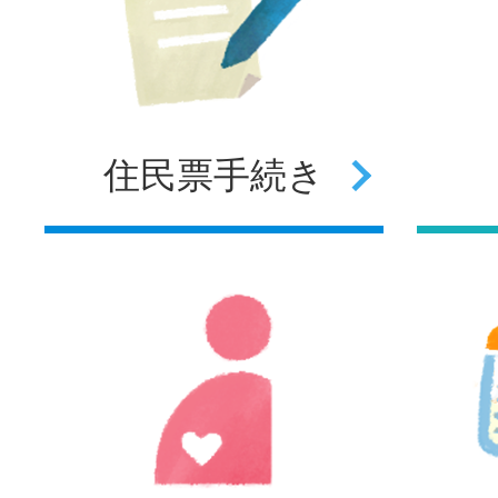
住民票
手続き