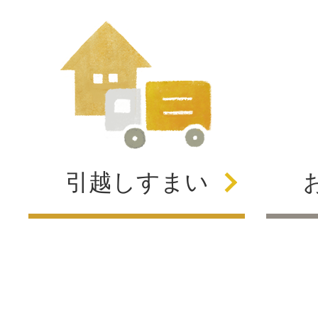
引越し
すまい