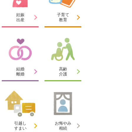
妊娠
子育て
出産
教育
結婚
高齢
離婚
介護
引越し
お悔やみ
すまい
相続