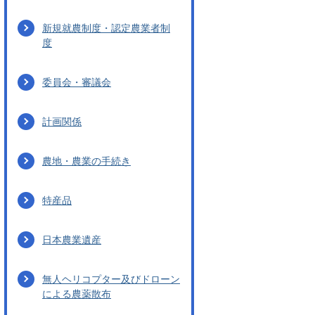
新規就農制度・認定農業者制
度
委員会・審議会
計画関係
農地・農業の手続き
特産品
日本農業遺産
無人ヘリコプター及びドローン
による農薬散布