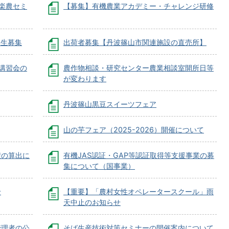
楽農セミ
【募集】有機農業アカデミー・チャレンジ研修
講生募集
出荷者募集【丹波篠山市関連施設の直売所】
講習会の
農作物相談・研究センター農業相談室開所日等
が変わります
丹波篠山黒豆スイーツフェア
山の芋フェア（2025-2026）開催について
積の算出に
有機JAS認証・GAP等認証取得等支援事業の募
集について（国事業）
せ
【重要】「農村女性オペレータースクール」雨
天中止のお知らせ
管理者の公
そば生産技術対策セミナーの開催案内について