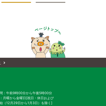
ィ
間：午前9時00分から午後5時00分
：月曜から金曜日[祝日・休日および
始
（12月29日から1月3日）を除く]