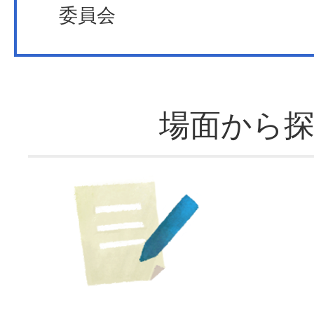
委員会
場面から