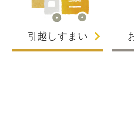
引越し
すまい