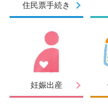
住民票
手続き
妊娠
出産