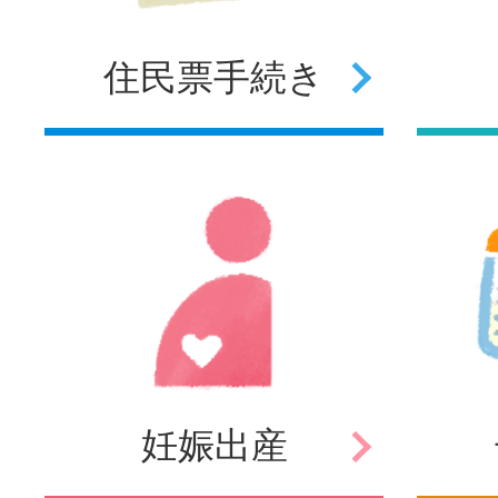
住民票
手続き
妊娠
出産