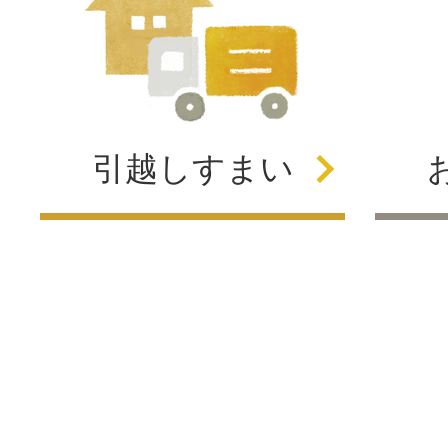
引越し
すまい