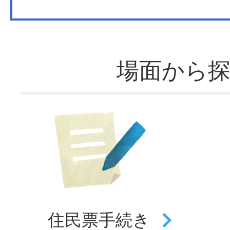
場面から
住民票
手続き