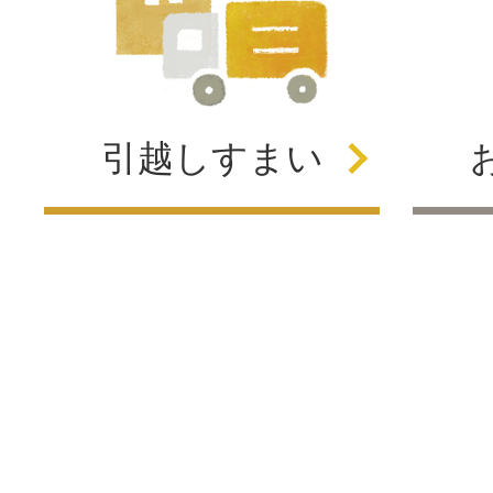
引越し
すまい