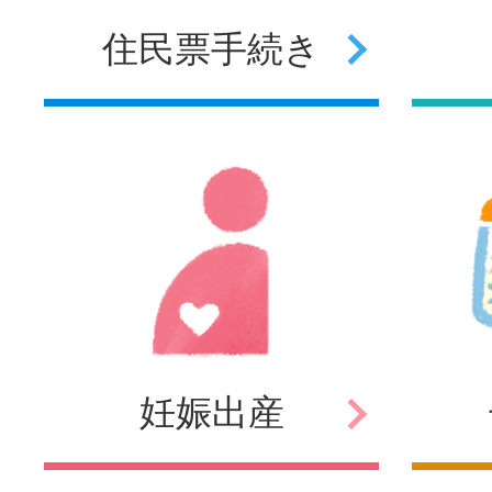
住民票
手続き
妊娠
出産