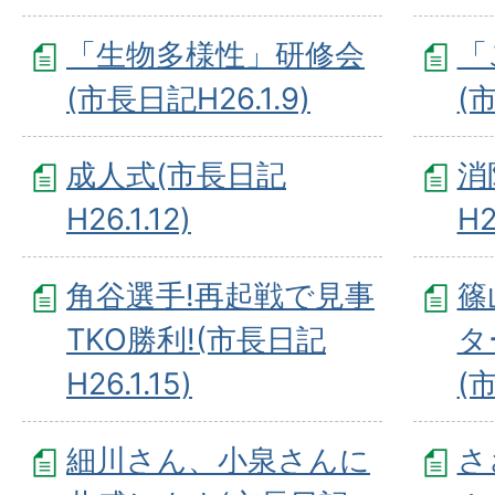
「生物多様性」研修会
「
(市長日記H26.1.9)
(市
成人式(市長日記
消
H26.1.12)
H2
角谷選手!再起戦で見事
篠
TKO勝利!(市長日記
タ
H26.1.15)
(市
細川さん、小泉さんに
さ