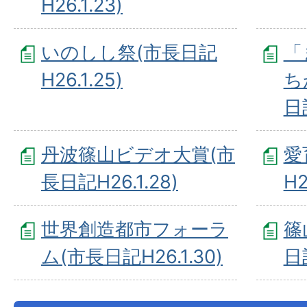
H26.1.23)
いのしし祭(市長日記
「
H26.1.25)
ち
日記
丹波篠山ビデオ大賞(市
愛
長日記H26.1.28)
H2
世界創造都市フォーラ
篠
ム(市長日記H26.1.30)
日記