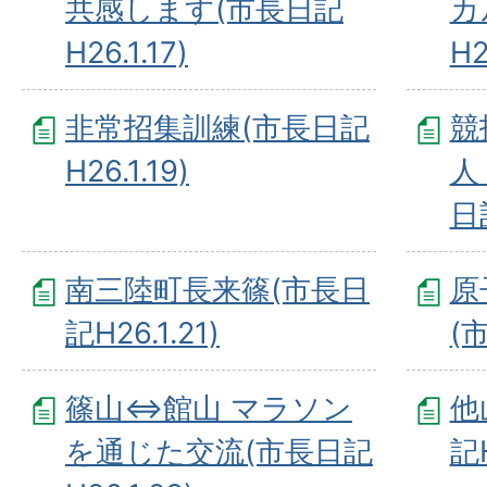
共感します(市長日記
カ
H26.1.17)
H2
非常招集訓練(市長日記
競
H26.1.19)
人
日記
南三陸町長来篠(市長日
原
記H26.1.21)
(市
篠山⇔館山 マラソン
他
を通じた交流(市長日記
記H