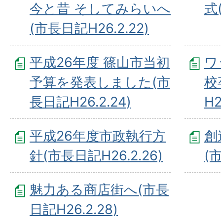
今と昔 そしてみらいへ
式
(市長日記H26.2.22)
平成26年度 篠山市当初
ワ
予算を発表しました(市
校
長日記H26.2.24)
H2
平成26年度市政執行方
創
針(市長日記H26.2.26)
(
魅力ある商店街へ(市長
日記H26.2.28)