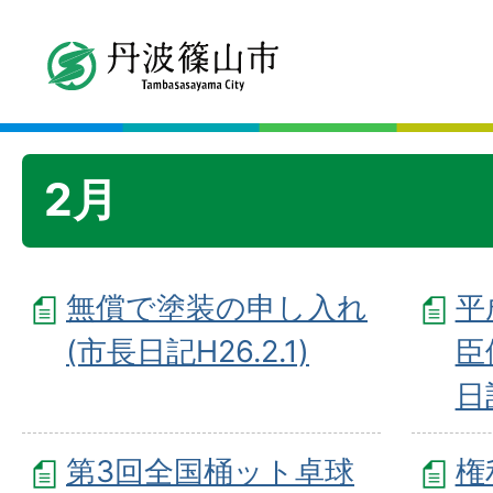
2月
無償で塗装の申し入れ
平
(市長日記H26.2.1)
臣
日記
第3回全国桶ット卓球
権