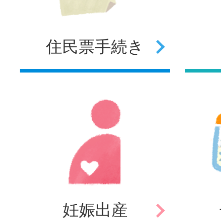
住民票
手続き
妊娠
出産