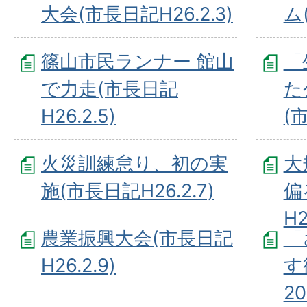
大会(市長日記H26.2.3)
ム
篠山市民ランナー 館山
「
で力走(市長日記
た
H26.2.5)
(
火災訓練怠り、初の実
大
施(市長日記H26.2.7)
偏
H2
農業振興大会(市長日記
「
H26.2.9)
す
2