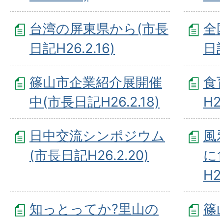
台湾の屏東県から(市長
全
日記H26.2.16)
日記
篠山市企業紹介展開催
食
中(市長日記H26.2.18)
H2
日中交流シンポジウム
風
(市長日記H26.2.20)
に
H2
知っとってか?里山の
篠