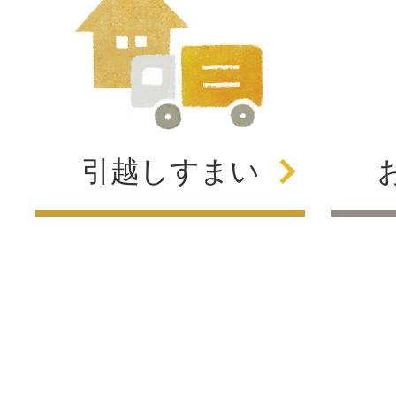
引越し
すまい