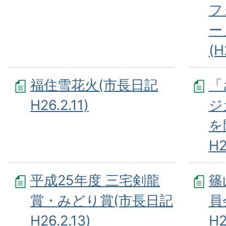
フ
ー
(H
福住雪花火(市長日記
「
H26.2.11)
ジ
を
H2
平成25年度 三宅剣龍
篠
賞・みどり賞(市長日記
員
H26.2.13)
H2