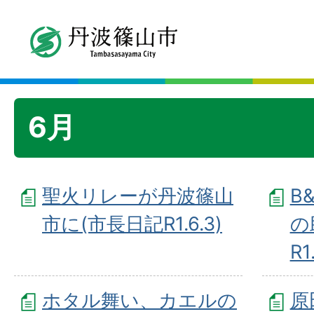
6月
聖火リレーが丹波篠山
B
市に(市長日記R1.6.3)
の
R1
ホタル舞い、カエルの
原