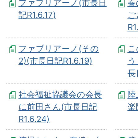
ファブリアーノ(市長日
春
記R1.6.17)
ご
R1
ファブリアーノ(その
こ
2)(市長日記R1.6.19)
う
長日
社会福祉協議会の会長
陸
に前田さん(市長日記
楽
R1.6.24)