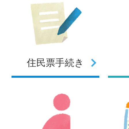
住民票
手続き