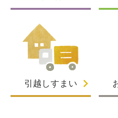
引越し
すまい