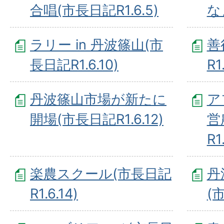
合唱(市長日記R1.6.5)
な
ラリー in 丹波篠山(市
善
長日記R1.6.10)
R1
丹波篠山市場が新たに
ア
開場(市長日記R1.6.12)
営
R1
楽農スクール(市長日記
丹
R1.6.14)
(市