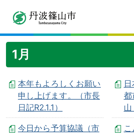
1月
本年もよろしくお願い
日
申し上げます。（市長
都
日記R2.1.1）
山
今日から予算協議（市
こ