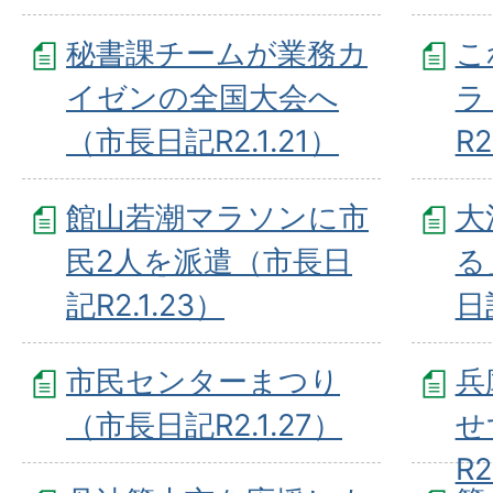
秘書課チームが業務カ
こ
イゼンの全国大会へ
ラ
（市長日記R2.1.21）
R2
館山若潮マラソンに市
大
民2人を派遣（市長日
る
記R2.1.23）
日記
市民センターまつり
兵
（市長日記R2.1.27）
せ
R2