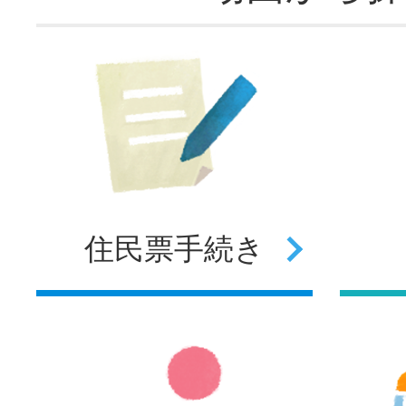
住民票
手続き