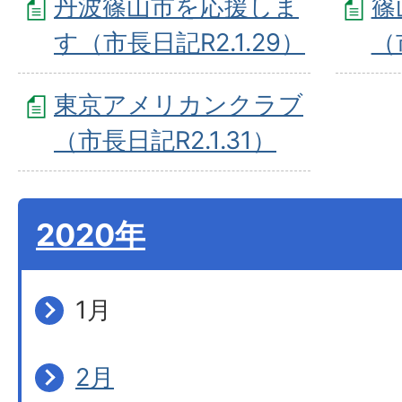
丹波篠山市を応援しま
篠
す（市長日記R2.1.29）
（
東京アメリカンクラブ
（市長日記R2.1.31）
2020年
1月
2月