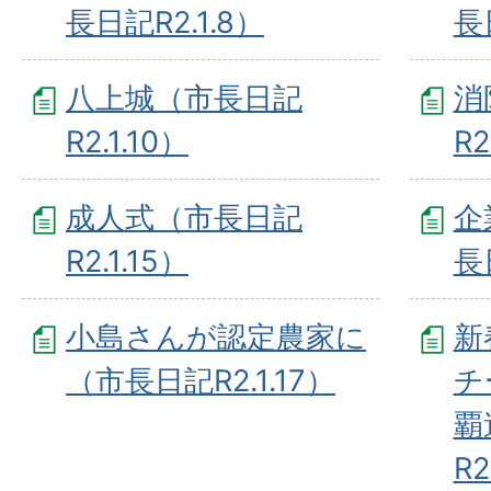
長日記R2.1.8）
長
八上城（市長日記
消
R2.1.10）
R2
成人式（市長日記
企
R2.1.15）
長
小島さんが認定農家に
新
（市長日記R2.1.17）
チ
覇
R2