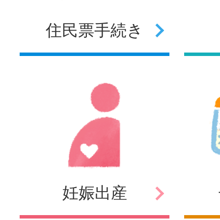
住民票
手続き
妊娠
出産