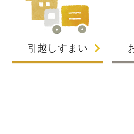
引越し
すまい