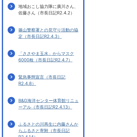
地域おこし協力隊に廣川さん、
佐藤さん（市長日記R2.4.2）
篠山警察署との見守り活動の協
定（市長日記R2.4.3）
「ささやま玉水」からマスク
6000枚（市長日記R2.4.7）
緊急事態宣言（市長日記
R2.4.8）
B&G海洋センター体育館リニュ
ーアル（市長日記R2.4.13）
ふるさとの川再生に内藤さんか
らふるさと寄附（市長日記
R2.4.14）