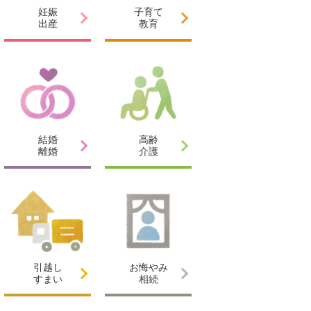
妊娠
子育て
出産
教育
結婚
高齢
離婚
介護
引越し
お悔やみ
すまい
相続