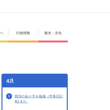
方へ
行政情報
観光・文化
4月
部活のあり方を協議（市長日記
R2.4.1）