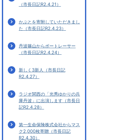
（市長日記R2.4.21）
かぶとを寄附していただきまし
た（市長日記R2.4.23）
丹波篠山からボートレーサー
（市長日記R2.4.24）
新しく3新人（市長日記
R2.4.27）
ラジオ関西の「光秀ゆかりの兵
庫丹波」に出演します（市長日
記R2.4.28）
第一生命保険株式会社からマス
ク2,000枚寄贈（市長日記
R2.4.30）