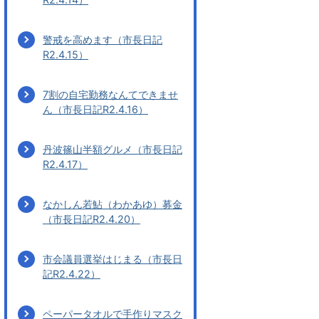
警戒を高めます（市長日記
R2.4.15）
7割の自宅勤務なんてできませ
ん（市長日記R2.4.16）
丹波篠山半額グルメ（市長日記
R2.4.17）
なかしん若鮎（わかあゆ）募金
（市長日記R2.4.20）
市会議員選挙はじまる（市長日
記R2.4.22）
ペーパータオルで手作りマスク