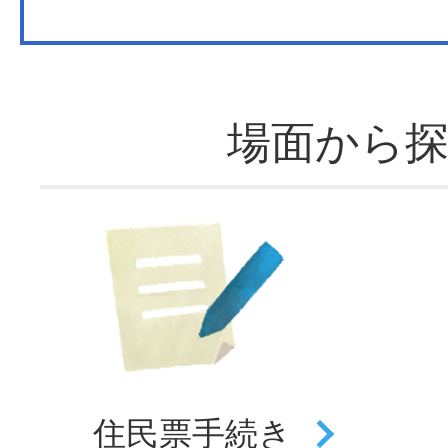
場面から
住民票
手続き