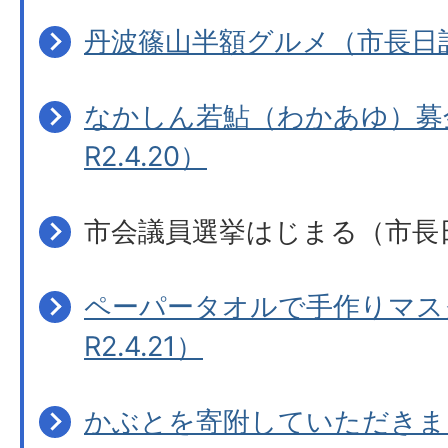
丹波篠山半額グルメ（市長日記R2
なかしん若鮎（わかあゆ）募
R2.4.20）
市会議員選挙はじまる（市長日記
ペーパータオルで手作りマス
R2.4.21）
かぶとを寄附していただきま