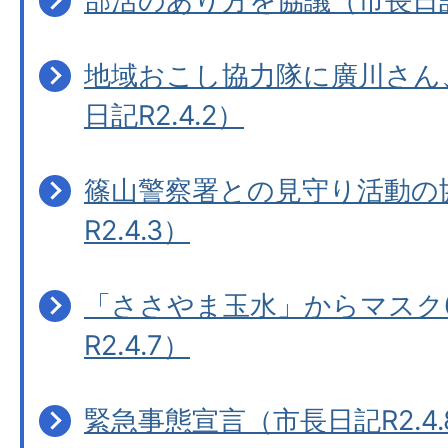
部活のあり方を協議（市長日記R
地域おこし協力隊に廣川さん
日記R2.4.2）
篠山警察署との見守り活動の
R2.4.3）
「ささやま玉水」からマスク6
R2.4.7）
緊急事態宣言（市長日記R2.4.