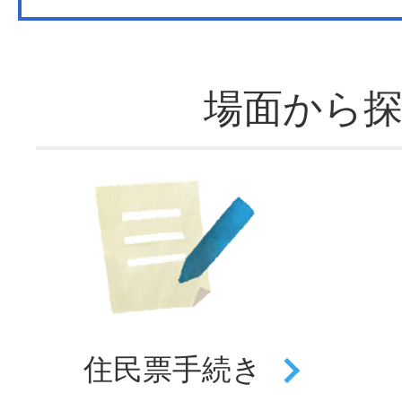
場面から
住民票
手続き