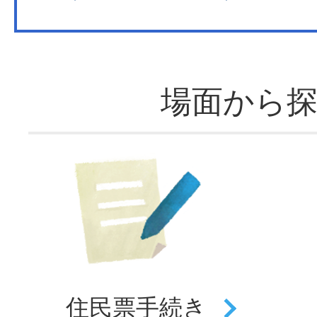
場面から
住民票
手続き