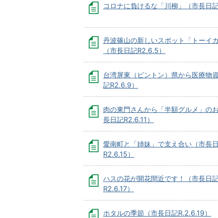
コロナに負けるな「川柳」（市長日記R2
丹波篠山の新しいスポット「トーイ
（市長日記R2.6.5）
台湾屏東（ピントン）県から医療物
記R2.6.9）
肉の東門さんから「半額グルメ」の
長日記R2.6.11）
愛南町と「姉妹」で支え合い（市長
R2.6.15）
ハスの花が開花間近です！（市長日
R2.6.17）
ホタルの季節（市長日記R.2.6.19）