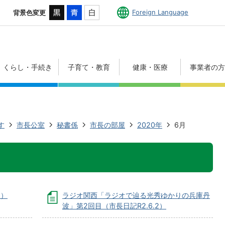
Foreign Language
背景色変更
くらし・手続き
子育て・教育
健康・医療
事業者の
す
市長公室
秘書係
市長の部屋
2020年
6月
1）
ラジオ関西「ラジオで辿る光秀ゆかりの兵庫丹
波」第2回目（市長日記R2.6.2）