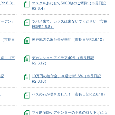
.6.3）
マスクをあわせて5000枚のご寄附（市長日記
R2.6.4）
ガーデン」
ツバメ来て、カラスは来ないでください（市長
日記R2.6.8）
資（市長日
神戸地方気象台長が来庁（市長日記R2.6.10）
お返し（市
デカンショのアイデア40件（市長日記
R2.6.12）
日記
10万円の給付金、今週で95.6%（市長日記
R2.6.16）
記
ハスの花が咲きました！（市長日記R.2.6.18）
マイ助産師ケアセンターの予算の取り下げにつ