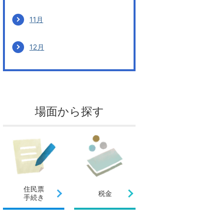
11月
12月
場面から探す
住民票
税金
手続き