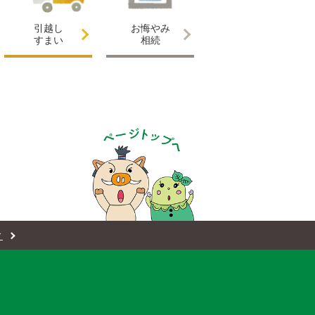
引越し
お悔やみ
すまい
相続
ィ