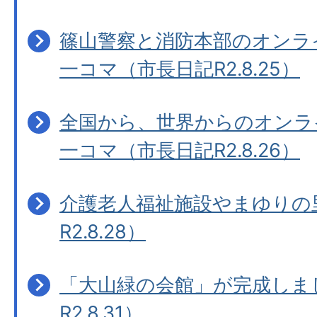
篠山警察と消防本部のオンラ
一コマ（市長日記R2.8.25）
全国から、世界からのオンラ
一コマ（市長日記R2.8.26）
介護老人福祉施設やまゆりの
R2.8.28）
「大山緑の会館」が完成しま
R2.8.31）