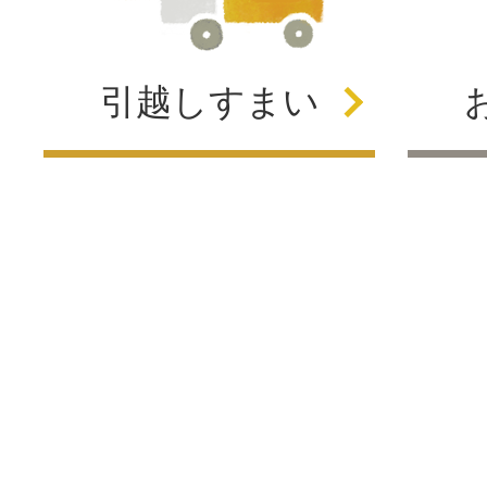
引越し
すまい