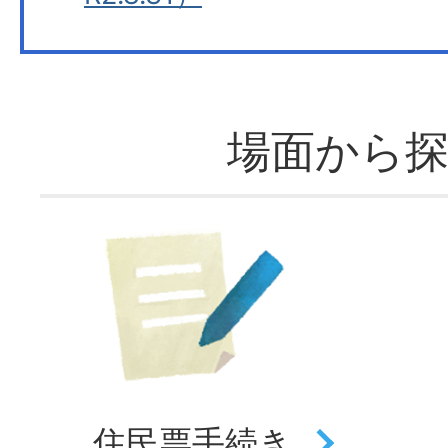
場面から
住民票
手続き