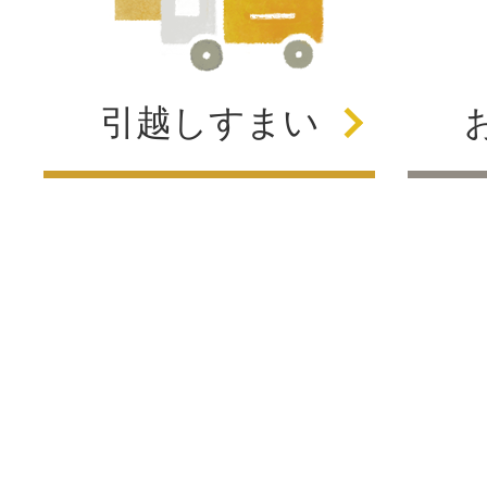
引越し
すまい