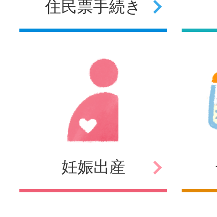
住民票
手続き
妊娠
出産