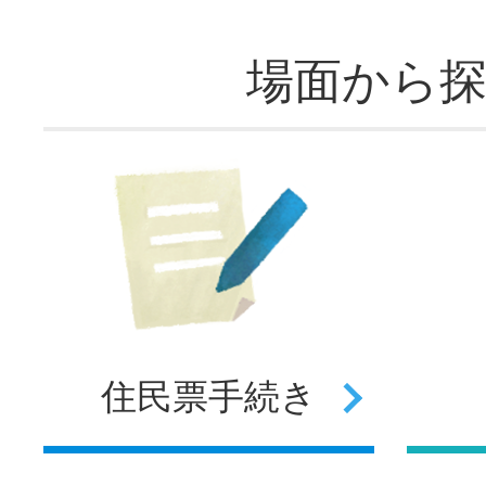
場面から
住民票
手続き