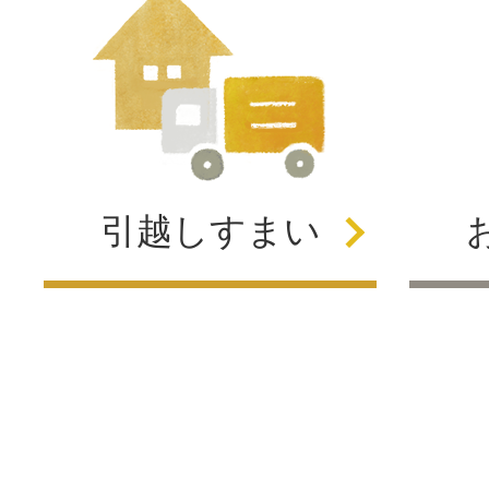
引越し
すまい