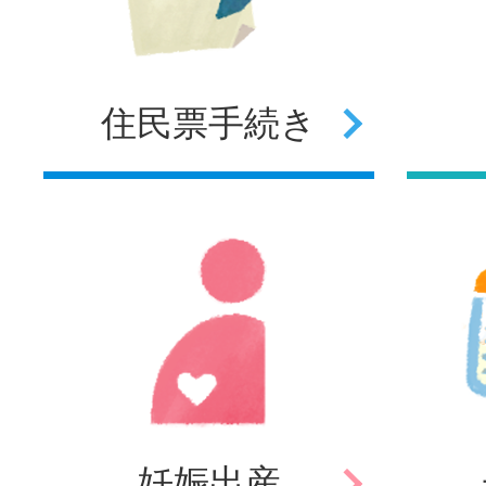
住民票
手続き
妊娠
出産