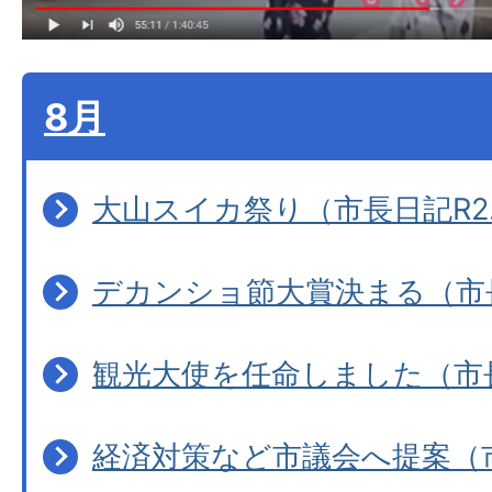
8月
大山スイカ祭り（市長日記R2.
デカンショ節大賞決まる（市長日
観光大使を任命しました（市長日
経済対策など市議会へ提案（市長