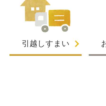
引越し
すまい