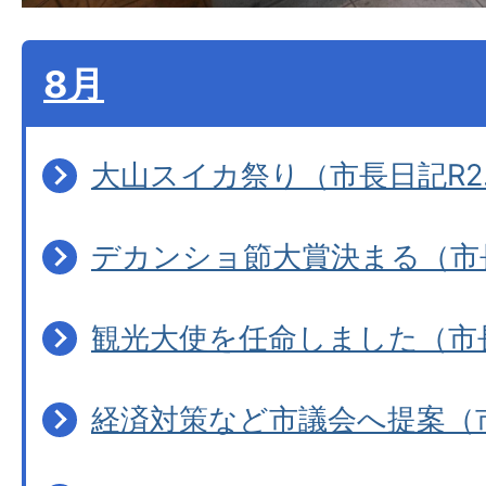
8月
大山スイカ祭り（市長日記R2.
デカンショ節大賞決まる（市長日
観光大使を任命しました（市長日
経済対策など市議会へ提案（市長