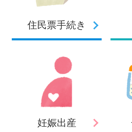
住民票
手続き
妊娠
出産