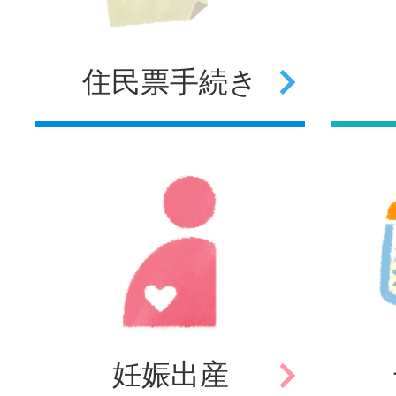
住民票
手続き
妊娠
出産