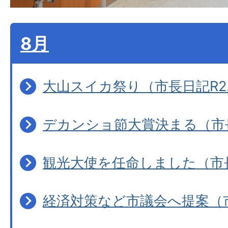
8月
大山スイカ祭り（市長日記R2.
デカンショ節大賞決まる（市長日
観光大使を任命しました（市長日
経済対策など市議会へ提案（市長