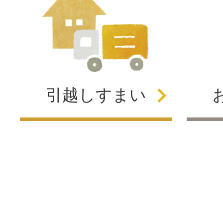
引越し
すまい