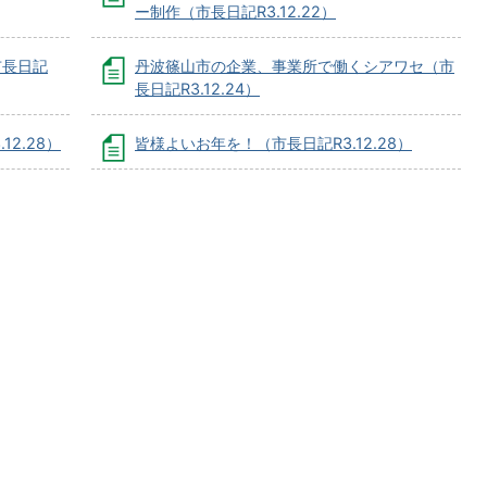
ー制作（市長日記R3.12.22）
市長日記
丹波篠山市の企業、事業所で働くシアワセ（市
長日記R3.12.24）
2.28）
皆様よいお年を！（市長日記R3.12.28）