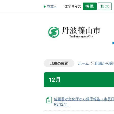
本文へ
文字サイズ
現在の位置
ホーム
組織から探
12月
佐圓君が文化庁から帰庁報告（市長
R3.12.1）