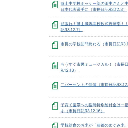
篠山中学校ホッケー部の田中さんと
日本代表選手に（市長日記R3.12.3）
頑張れ！篠山鳳鳴高校軟式野球部！
記R3.12.7）
市長の学校訪問終わる（市長日記R3.1
もうすぐ市民ミュージカル！（市長
R.12.13）
二パーセントの価値（市長日記R3.12.
子育て世帯への臨時特別給付金は一
す（市長日記R3.12.16）
学校給食のお米が「農都のめぐみ米