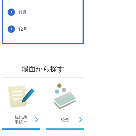
11月
12月
場面から探す
住民票
税金
手続き