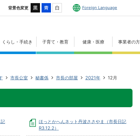
Foreign Language
背景色変更
くらし・手続き
子育て・教育
健康・医療
事業者の
す
市長公室
秘書係
市長の部屋
2021年
12月
日記
ほっとかへんネット丹波ささやま（市長日記
R3.12.2）