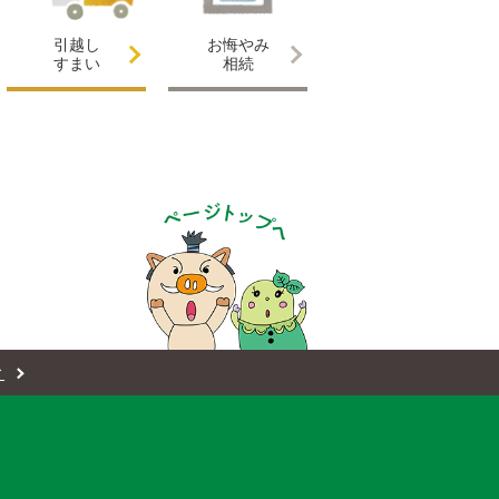
引越し
お悔やみ
すまい
相続
ィ