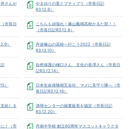
中井さんが
やまゆりの里とプティプリ（市長日記
R3.12.6）
！（市長日
こちらも頑張れ！篠山鳳鳴高校かるた部！！
（市長日記R3.12.8）
2.9）
丹波篠山の高校へ行こう2022（市長日記
R3.12.10）
日記
自然保護の樋口さん、文化の長澤さん（市長日
記R3.12.14）
15）
日本生命保険相互会社、マメに見守り隊へ（市
長日記R3.12.16）
括支給しま
清掃センターの操業延長を協定（市長日記
R3.12.20）
」に！（市
丹南中学校 創立60周年マスコットキャラクタ