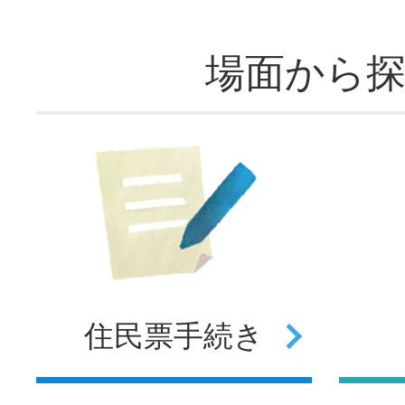
場面から
住民票
手続き