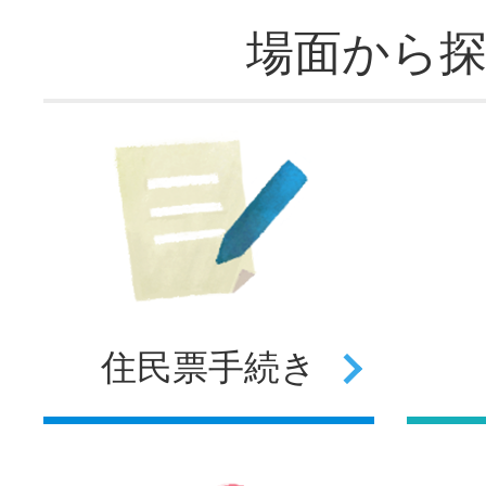
場面から
住民票
手続き