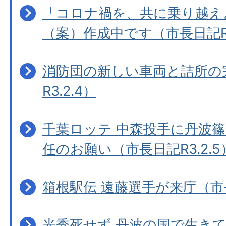
「コロナ禍を、共に乗り越え
（案）作成中です（市長日記R3
消防団の新しい車両と詰所の
R3.2.4）
千葉ロッテ 中森投手に丹波
任のお願い（市長日記R3.2.5
箱根駅伝 遠藤選手が来庁（市長
光秀死せず 丹波の国で生き