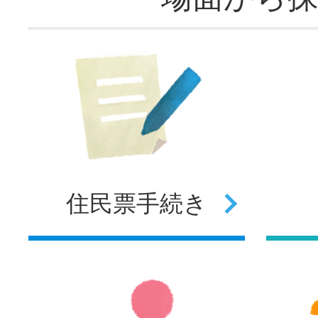
住民票
手続き