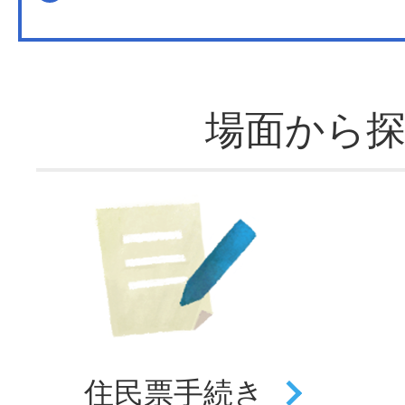
場面から
住民票
手続き