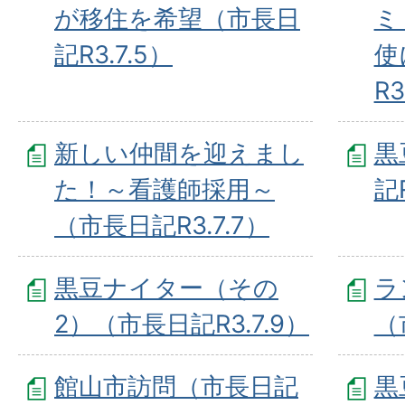
が移住を希望（市長日
ミ
記R3.7.5）
使
R3
新しい仲間を迎えまし
黒
た！～看護師採用～
記R
（市長日記R3.7.7）
黒豆ナイター（その
ラ
2）（市長日記R3.7.9）
（
館山市訪問（市長日記
黒