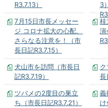
R3.7.13）
3
R3
7月15日市長メッセー
桂
ジ コロナ拡大の心配、
演
さらなる注意を！（市
R3
長日記R3.7.15）
犬山市を訪問（市長日
ク
記R3.7.19）
長
ツバメの2度目の巣立
義
ち（市長日記R3.7.21）
け