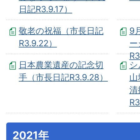
日記R3.9.17）
敬老の祝福（市長日記
9
R3.9.22）
ー
R3
日本農業遺産の記念切
シ
手（市長日記R3.9.28）
山
清
R3
2021年