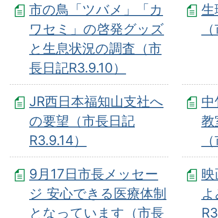
市の鳥「ツバメ」「カ
生
ワセミ」の啓発グッズ
（
と生息状況の調査（市
長日記R3.9.10）
JR西日本福知山支社へ
中
の要望（市長日記
教
R3.9.14）
（
9月17日市長メッセー
映
ジ 安心できる医療体制
よ
となっています（市長
R3