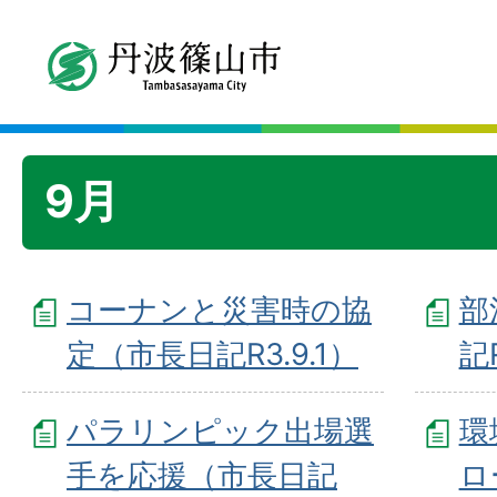
9月
コーナンと災害時の協
部
定（市長日記R3.9.1）
記R
パラリンピック出場選
環
手を応援（市長日記
ロ