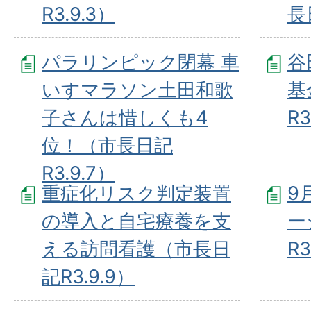
R3.9.3）
長
パラリンピック閉幕 車
谷
いすマラソン土田和歌
基
子さんは惜しくも4
R3
位！（市長日記
R3.9.7）
重症化リスク判定装置
9
の導入と自宅療養を支
ー
える訪問看護（市長日
R3
記R3.9.9）