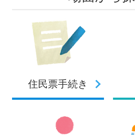
住民票
手続き