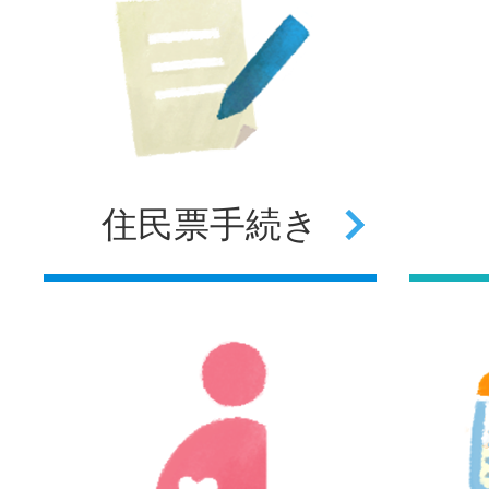
住民票
手続き