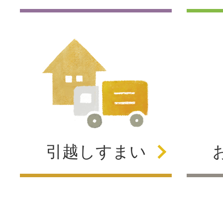
引越し
すまい