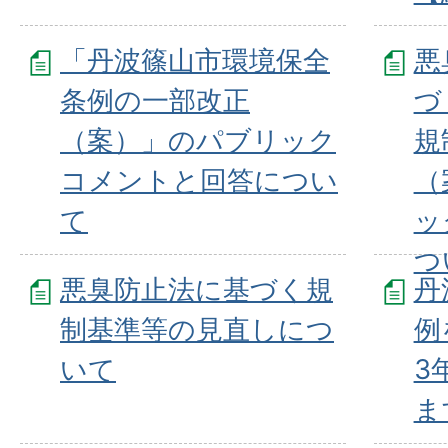
「丹波篠山市環境保全
悪
条例の一部改正
づ
（案）」のパブリック
規
コメントと回答につい
（
て
ッ
つ
悪臭防止法に基づく規
丹
制基準等の見直しにつ
例
いて
3
ま