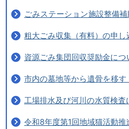
ごみステーション施設整備補
粗大ごみ収集（有料）の申し
資源ごみ集団回収奨励金につ
市内の墓地等から遺骨を移す
工場排水及び河川の水質検査
令和8年度第1回地域猫活動推